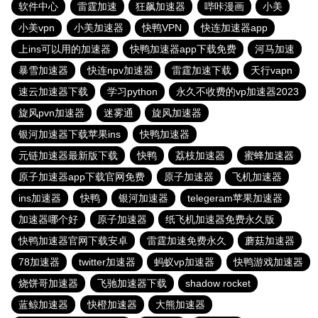
软件中心
雷霆加速
狂飙加速器
哔咔漫画
小美
小美vpn
小美加速器
快鸭VPN
快连加速器app
上ins可以用的加速器
快鸭加速器app下载免费
河马加速
暴雪加速器
快连npv加速器
雷霆加速下载
天行vapn
速云加速器下载
学习python
永久不收费的vp加速器2023
旋风pvn加速器
迷雾通
旋风加速器
银河加速器下载苹果ins
快鸭加速器
元链加速器最新版下载
快鸭
荔枝加速器
蜜蜂加速器
原子加速器app下载官网免费
原子加速器
飞机加速器
ins加速器
快鸭
银河加速器
telegeram苹果加速器
加速器哪个好
原子加速器
纸飞机加速器免费永久版
快鸭加速器官网下载安卓
雷霆加速免费永久
蘑菇加速器
78加速器
twitter加速器
蚂蚁vp加速器
快鸭游戏加速器
烧饼哥加速器
飞驰加速器下载
shadow rocket
蓝鲸加速器
快橙加速器
大熊加速器