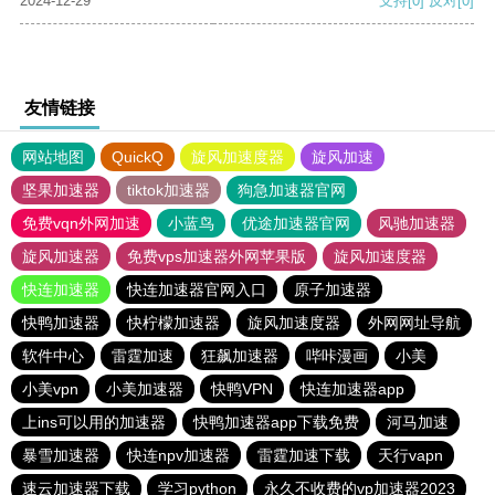
2024-12-29
支持
[0]
反对
[0]
友情链接
网站地图
QuickQ
旋风加速度器
旋风加速
坚果加速器
tiktok加速器
狗急加速器官网
免费vqn外网加速
小蓝鸟
优途加速器官网
风驰加速器
旋风加速器
免费vps加速器外网苹果版
旋风加速度器
快连加速器
快连加速器官网入口
原子加速器
快鸭加速器
快柠檬加速器
旋风加速度器
外网网址导航
软件中心
雷霆加速
狂飙加速器
哔咔漫画
小美
小美vpn
小美加速器
快鸭VPN
快连加速器app
上ins可以用的加速器
快鸭加速器app下载免费
河马加速
暴雪加速器
快连npv加速器
雷霆加速下载
天行vapn
速云加速器下载
学习python
永久不收费的vp加速器2023