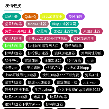
友情链接
网站地图
QuickQ
旋风加速度器
旋风加速
坚果加速器
tiktok加速器
狗急加速器官网
免费vqn外网加速
小蓝鸟
优途加速器官网
风驰加速器
旋风加速器
免费vps加速器外网苹果版
旋风加速度器
快连加速器
快连加速器官网入口
原子加速器
快鸭加速器
快柠檬加速器
旋风加速度器
外网网址导航
软件中心
雷霆加速
狂飙加速器
哔咔漫画
小美
小美vpn
小美加速器
快鸭VPN
快连加速器app
上ins可以用的加速器
快鸭加速器app下载免费
河马加速
暴雪加速器
快连npv加速器
雷霆加速下载
天行vapn
速云加速器下载
学习python
永久不收费的vp加速器2023
旋风pvn加速器
迷雾通
旋风加速器
银河加速器下载苹果ins
快鸭加速器