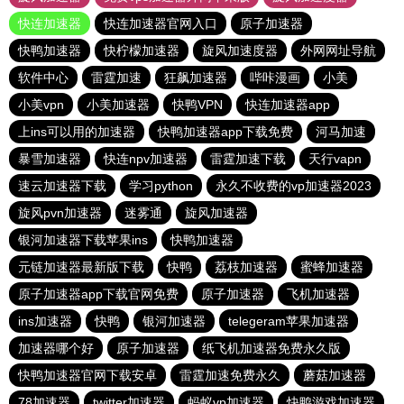
快连加速器
快连加速器官网入口
原子加速器
快鸭加速器
快柠檬加速器
旋风加速度器
外网网址导航
软件中心
雷霆加速
狂飙加速器
哔咔漫画
小美
小美vpn
小美加速器
快鸭VPN
快连加速器app
上ins可以用的加速器
快鸭加速器app下载免费
河马加速
暴雪加速器
快连npv加速器
雷霆加速下载
天行vapn
速云加速器下载
学习python
永久不收费的vp加速器2023
旋风pvn加速器
迷雾通
旋风加速器
银河加速器下载苹果ins
快鸭加速器
元链加速器最新版下载
快鸭
荔枝加速器
蜜蜂加速器
原子加速器app下载官网免费
原子加速器
飞机加速器
ins加速器
快鸭
银河加速器
telegeram苹果加速器
加速器哪个好
原子加速器
纸飞机加速器免费永久版
快鸭加速器官网下载安卓
雷霆加速免费永久
蘑菇加速器
78加速器
twitter加速器
蚂蚁vp加速器
快鸭游戏加速器