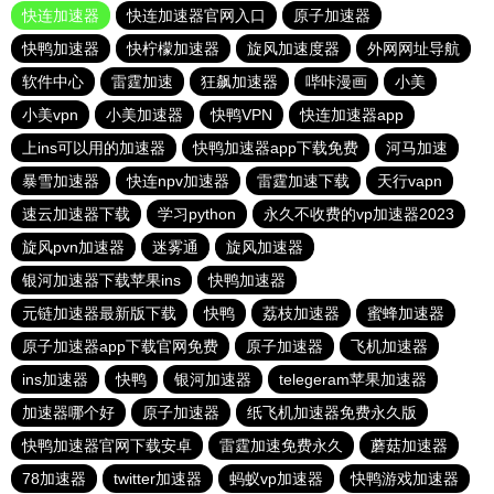
快连加速器
快连加速器官网入口
原子加速器
快鸭加速器
快柠檬加速器
旋风加速度器
外网网址导航
软件中心
雷霆加速
狂飙加速器
哔咔漫画
小美
小美vpn
小美加速器
快鸭VPN
快连加速器app
上ins可以用的加速器
快鸭加速器app下载免费
河马加速
暴雪加速器
快连npv加速器
雷霆加速下载
天行vapn
速云加速器下载
学习python
永久不收费的vp加速器2023
旋风pvn加速器
迷雾通
旋风加速器
银河加速器下载苹果ins
快鸭加速器
元链加速器最新版下载
快鸭
荔枝加速器
蜜蜂加速器
原子加速器app下载官网免费
原子加速器
飞机加速器
ins加速器
快鸭
银河加速器
telegeram苹果加速器
加速器哪个好
原子加速器
纸飞机加速器免费永久版
快鸭加速器官网下载安卓
雷霆加速免费永久
蘑菇加速器
78加速器
twitter加速器
蚂蚁vp加速器
快鸭游戏加速器