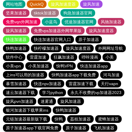
网站地图
QuickQ
旋风加速度器
旋风加速
坚果加速器
tiktok加速器
狗急加速器官网
免费vqn外网加速
小蓝鸟
优途加速器官网
风驰加速器
旋风加速器
免费vps加速器外网苹果版
旋风加速度器
快连加速器
快连加速器官网入口
原子加速器
快鸭加速器
快柠檬加速器
旋风加速度器
外网网址导航
软件中心
雷霆加速
狂飙加速器
哔咔漫画
小美
小美vpn
小美加速器
快鸭VPN
快连加速器app
上ins可以用的加速器
快鸭加速器app下载免费
河马加速
暴雪加速器
快连npv加速器
雷霆加速下载
天行vapn
速云加速器下载
学习python
永久不收费的vp加速器2023
旋风pvn加速器
迷雾通
旋风加速器
银河加速器下载苹果ins
快鸭加速器
元链加速器最新版下载
快鸭
荔枝加速器
蜜蜂加速器
原子加速器app下载官网免费
原子加速器
飞机加速器