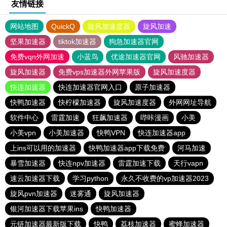
友情链接
网站地图
QuickQ
旋风加速度器
旋风加速
坚果加速器
tiktok加速器
狗急加速器官网
免费vqn外网加速
小蓝鸟
优途加速器官网
风驰加速器
旋风加速器
免费vps加速器外网苹果版
旋风加速度器
快连加速器
快连加速器官网入口
原子加速器
快鸭加速器
快柠檬加速器
旋风加速度器
外网网址导航
软件中心
雷霆加速
狂飙加速器
哔咔漫画
小美
小美vpn
小美加速器
快鸭VPN
快连加速器app
上ins可以用的加速器
快鸭加速器app下载免费
河马加速
暴雪加速器
快连npv加速器
雷霆加速下载
天行vapn
速云加速器下载
学习python
永久不收费的vp加速器2023
旋风pvn加速器
迷雾通
旋风加速器
银河加速器下载苹果ins
快鸭加速器
元链加速器最新版下载
快鸭
荔枝加速器
蜜蜂加速器