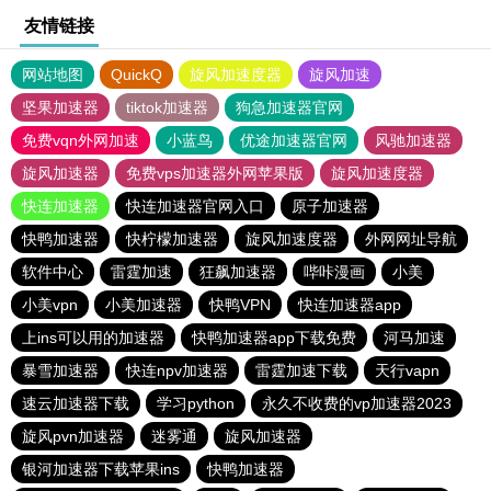
友情链接
网站地图
QuickQ
旋风加速度器
旋风加速
坚果加速器
tiktok加速器
狗急加速器官网
免费vqn外网加速
小蓝鸟
优途加速器官网
风驰加速器
旋风加速器
免费vps加速器外网苹果版
旋风加速度器
快连加速器
快连加速器官网入口
原子加速器
快鸭加速器
快柠檬加速器
旋风加速度器
外网网址导航
软件中心
雷霆加速
狂飙加速器
哔咔漫画
小美
小美vpn
小美加速器
快鸭VPN
快连加速器app
上ins可以用的加速器
快鸭加速器app下载免费
河马加速
暴雪加速器
快连npv加速器
雷霆加速下载
天行vapn
速云加速器下载
学习python
永久不收费的vp加速器2023
旋风pvn加速器
迷雾通
旋风加速器
银河加速器下载苹果ins
快鸭加速器