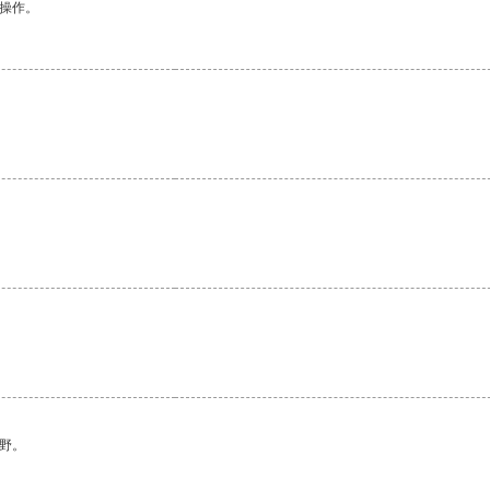
悉操作。
野。