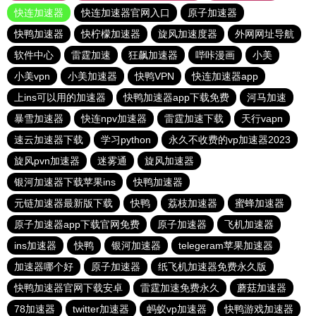
快连加速器
快连加速器官网入口
原子加速器
快鸭加速器
快柠檬加速器
旋风加速度器
外网网址导航
软件中心
雷霆加速
狂飙加速器
哔咔漫画
小美
小美vpn
小美加速器
快鸭VPN
快连加速器app
上ins可以用的加速器
快鸭加速器app下载免费
河马加速
暴雪加速器
快连npv加速器
雷霆加速下载
天行vapn
速云加速器下载
学习python
永久不收费的vp加速器2023
旋风pvn加速器
迷雾通
旋风加速器
银河加速器下载苹果ins
快鸭加速器
元链加速器最新版下载
快鸭
荔枝加速器
蜜蜂加速器
原子加速器app下载官网免费
原子加速器
飞机加速器
ins加速器
快鸭
银河加速器
telegeram苹果加速器
加速器哪个好
原子加速器
纸飞机加速器免费永久版
快鸭加速器官网下载安卓
雷霆加速免费永久
蘑菇加速器
78加速器
twitter加速器
蚂蚁vp加速器
快鸭游戏加速器