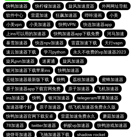
快鸭加速器
快柠檬加速器
旋风加速度器
外网网址导航
软件中心
雷霆加速
狂飙加速器
哔咔漫画
小美
小美vpn
小美加速器
快鸭VPN
快连加速器app
上ins可以用的加速器
快鸭加速器app下载免费
河马加速
暴雪加速器
快连npv加速器
雷霆加速下载
天行vapn
速云加速器下载
学习python
永久不收费的vp加速器2023
旋风pvn加速器
迷雾通
旋风加速器
银河加速器下载苹果ins
快鸭加速器
元链加速器最新版下载
快鸭
荔枝加速器
蜜蜂加速器
原子加速器app下载官网免费
原子加速器
飞机加速器
ins加速器
快鸭
银河加速器
telegeram苹果加速器
加速器哪个好
原子加速器
纸飞机加速器免费永久版
快鸭加速器官网下载安卓
雷霆加速免费永久
蘑菇加速器
78加速器
twitter加速器
蚂蚁vp加速器
快鸭游戏加速器
烧饼哥加速器
飞驰加速器下载
shadow rocket