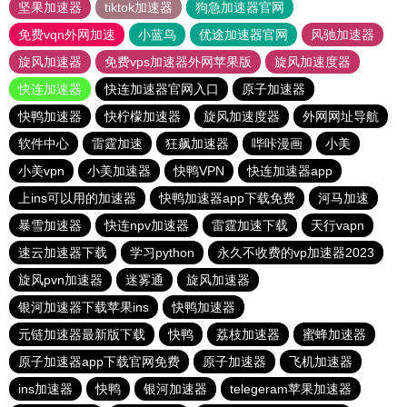
坚果加速器
tiktok加速器
狗急加速器官网
免费vqn外网加速
小蓝鸟
优途加速器官网
风驰加速器
旋风加速器
免费vps加速器外网苹果版
旋风加速度器
快连加速器
快连加速器官网入口
原子加速器
快鸭加速器
快柠檬加速器
旋风加速度器
外网网址导航
软件中心
雷霆加速
狂飙加速器
哔咔漫画
小美
小美vpn
小美加速器
快鸭VPN
快连加速器app
上ins可以用的加速器
快鸭加速器app下载免费
河马加速
暴雪加速器
快连npv加速器
雷霆加速下载
天行vapn
速云加速器下载
学习python
永久不收费的vp加速器2023
旋风pvn加速器
迷雾通
旋风加速器
银河加速器下载苹果ins
快鸭加速器
元链加速器最新版下载
快鸭
荔枝加速器
蜜蜂加速器
原子加速器app下载官网免费
原子加速器
飞机加速器
ins加速器
快鸭
银河加速器
telegeram苹果加速器