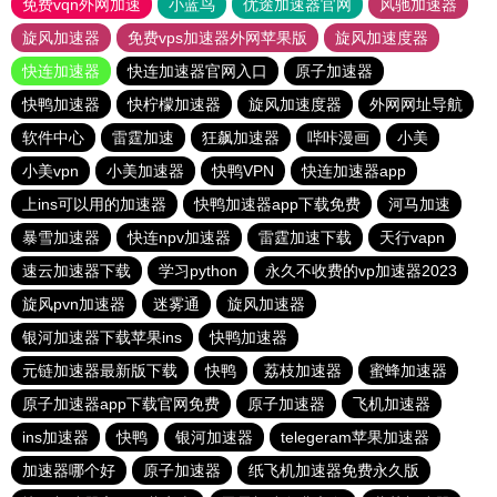
免费vqn外网加速
小蓝鸟
优途加速器官网
风驰加速器
旋风加速器
免费vps加速器外网苹果版
旋风加速度器
快连加速器
快连加速器官网入口
原子加速器
快鸭加速器
快柠檬加速器
旋风加速度器
外网网址导航
软件中心
雷霆加速
狂飙加速器
哔咔漫画
小美
小美vpn
小美加速器
快鸭VPN
快连加速器app
上ins可以用的加速器
快鸭加速器app下载免费
河马加速
暴雪加速器
快连npv加速器
雷霆加速下载
天行vapn
速云加速器下载
学习python
永久不收费的vp加速器2023
旋风pvn加速器
迷雾通
旋风加速器
银河加速器下载苹果ins
快鸭加速器
元链加速器最新版下载
快鸭
荔枝加速器
蜜蜂加速器
原子加速器app下载官网免费
原子加速器
飞机加速器
ins加速器
快鸭
银河加速器
telegeram苹果加速器
加速器哪个好
原子加速器
纸飞机加速器免费永久版