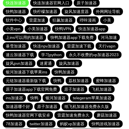
快连加速器
快连加速器官网入口
原子加速器
快鸭加速器
快柠檬加速器
旋风加速度器
外网网址导航
软件中心
雷霆加速
狂飙加速器
哔咔漫画
小美
小美vpn
小美加速器
快鸭VPN
快连加速器app
上ins可以用的加速器
快鸭加速器app下载免费
河马加速
暴雪加速器
快连npv加速器
雷霆加速下载
天行vapn
速云加速器下载
学习python
永久不收费的vp加速器2023
旋风pvn加速器
迷雾通
旋风加速器
银河加速器下载苹果ins
快鸭加速器
元链加速器最新版下载
快鸭
荔枝加速器
蜜蜂加速器
原子加速器app下载官网免费
原子加速器
飞机加速器
ins加速器
快鸭
银河加速器
telegeram苹果加速器
加速器哪个好
原子加速器
纸飞机加速器免费永久版
快鸭加速器官网下载安卓
雷霆加速免费永久
蘑菇加速器
78加速器
twitter加速器
蚂蚁vp加速器
快鸭游戏加速器