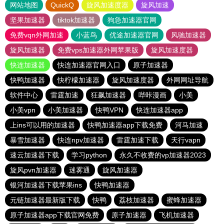
网站地图
QuickQ
旋风加速度器
旋风加速
坚果加速器
tiktok加速器
狗急加速器官网
免费vqn外网加速
小蓝鸟
优途加速器官网
风驰加速器
旋风加速器
免费vps加速器外网苹果版
旋风加速度器
快连加速器
快连加速器官网入口
原子加速器
快鸭加速器
快柠檬加速器
旋风加速度器
外网网址导航
软件中心
雷霆加速
狂飙加速器
哔咔漫画
小美
小美vpn
小美加速器
快鸭VPN
快连加速器app
上ins可以用的加速器
快鸭加速器app下载免费
河马加速
暴雪加速器
快连npv加速器
雷霆加速下载
天行vapn
速云加速器下载
学习python
永久不收费的vp加速器2023
旋风pvn加速器
迷雾通
旋风加速器
银河加速器下载苹果ins
快鸭加速器
元链加速器最新版下载
快鸭
荔枝加速器
蜜蜂加速器
原子加速器app下载官网免费
原子加速器
飞机加速器