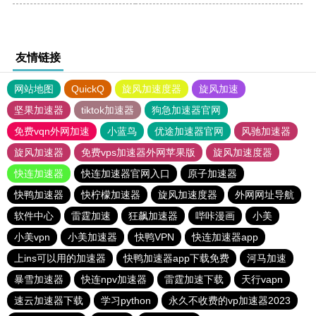
友情链接
网站地图
QuickQ
旋风加速度器
旋风加速
坚果加速器
tiktok加速器
狗急加速器官网
免费vqn外网加速
小蓝鸟
优途加速器官网
风驰加速器
旋风加速器
免费vps加速器外网苹果版
旋风加速度器
快连加速器
快连加速器官网入口
原子加速器
快鸭加速器
快柠檬加速器
旋风加速度器
外网网址导航
软件中心
雷霆加速
狂飙加速器
哔咔漫画
小美
小美vpn
小美加速器
快鸭VPN
快连加速器app
上ins可以用的加速器
快鸭加速器app下载免费
河马加速
暴雪加速器
快连npv加速器
雷霆加速下载
天行vapn
速云加速器下载
学习python
永久不收费的vp加速器2023