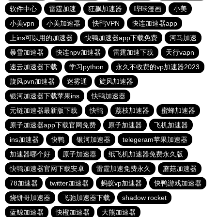
软件中心
雷霆加速
狂飙加速器
哔咔漫画
小美
小美vpn
小美加速器
快鸭VPN
快连加速器app
上ins可以用的加速器
快鸭加速器app下载免费
河马加速
暴雪加速器
快连npv加速器
雷霆加速下载
天行vapn
速云加速器下载
学习python
永久不收费的vp加速器2023
旋风pvn加速器
迷雾通
旋风加速器
银河加速器下载苹果ins
快鸭加速器
元链加速器最新版下载
快鸭
荔枝加速器
蜜蜂加速器
原子加速器app下载官网免费
原子加速器
飞机加速器
ins加速器
快鸭
银河加速器
telegeram苹果加速器
加速器哪个好
原子加速器
纸飞机加速器免费永久版
快鸭加速器官网下载安卓
雷霆加速免费永久
蘑菇加速器
78加速器
twitter加速器
蚂蚁vp加速器
快鸭游戏加速器
烧饼哥加速器
飞驰加速器下载
shadow rocket
蓝鲸加速器
快橙加速器
大熊加速器